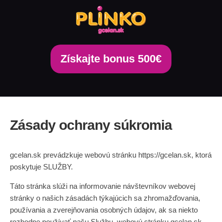
Skip
to
content
Získajte bonus 500€
Zásady ochrany súkromia
gcelan.sk
prevádzkuje webovú stránku
https://gcelan.sk
, ktorá
poskytuje SLUŽBY.
Táto stránka slúži na informovanie návštevníkov webovej
stránky o našich zásadách týkajúcich sa zhromažďovania,
používania a zverejňovania osobných údajov, ak sa niekto
rozhodne používať našu Službu, webovú stránku
gcelan.sk
.