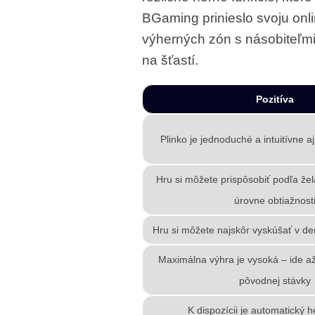
BGaming prinieslo svoju onl
výherných zón s násobiteľmi 
na šťastí.
Pozitíva
Plinko je jednoduché a intuitívne a
Hru si môžete prispôsobiť podľa žela
úrovne obtiažnost
Hru si môžete najskôr vyskúšať v 
Maximálna výhra je vysoká – ide 
pôvodnej stávky
K dispozícii je automatický h