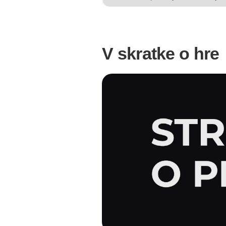
V skratke o hre