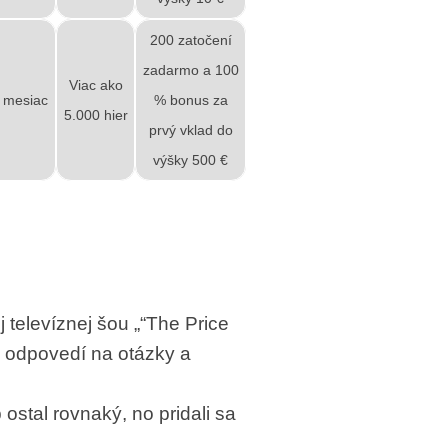
200 zatočení
zadarmo a 100
Viac ako
 mesiac
% bonus za
5.000 hier
prvý vklad do
výšky 500 €
 televíznej šou „“The Price
ch odpovedí na otázky a
ostal rovnaký, no pridali sa