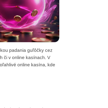
ikou padania guľôčky cez
h či v online kasínach. V
ľahlivé online kasína, kde