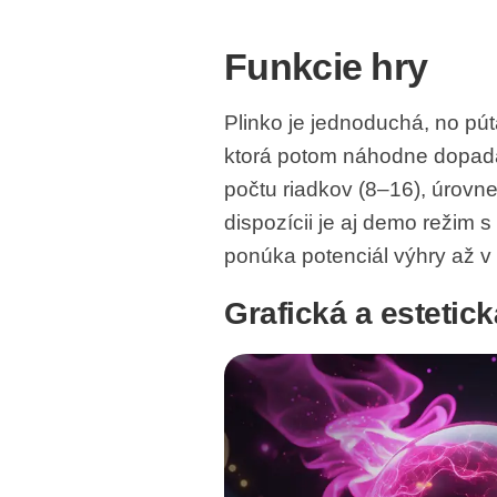
Funkcie hry
Plinko je jednoduchá, no pút
ktorá potom náhodne dopadá 
počtu riadkov (8–16), úrovne
dispozícii je aj demo režim 
ponúka potenciál výhry až v
Grafická a estetic