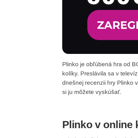
Plinko je obľúbená hra od 
kolíky. Preslávila sa v telev
dnešnej recenzii hry Plinko
si ju môžete vyskúšať.
Plinko v online