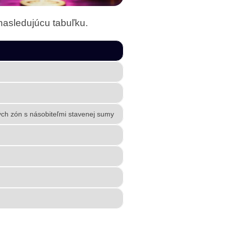
 nasledujúcu tabuľku.
ých zón s násobiteľmi stavenej sumy