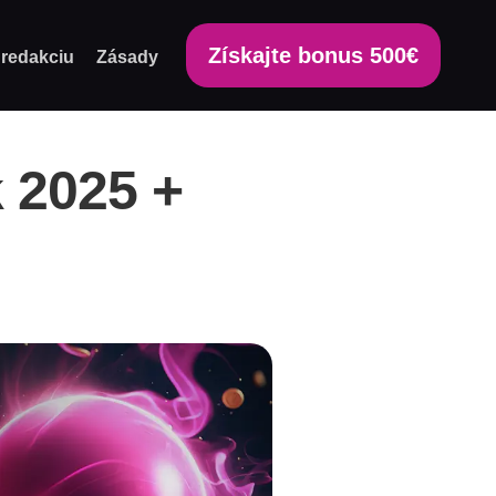
Získajte bonus 500€
 redakciu
Zásady
k 2025 +