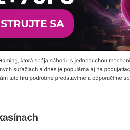
BGaming, ktorá spája náhodu s jednoduchou mechan
íznych súťažiach a dnes je populárna aj na podujatiac
 vám túto hru podrobne predstavíme a odporučíme spo
 kasínach