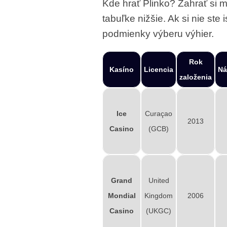
Kde hrať Plinko? Zahrať si 
tabuľke nižšie. Ak si nie st
podmienky výberu výhier.
Rok
Kasíno
Licencia
Ná
založenia
Ice
Curaçao
2013
Casino
(GCB)
Grand
United
Mondial
Kingdom
2006
Casino
(UKGC)